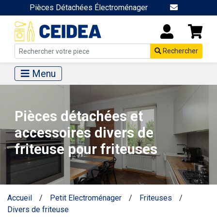
Pièces Détachées Électroménager
Rechercher
Menu
Pièces détachées et
accessoires divers de
friteuse pour friteuses
Accueil
/
Petit Electroménager
/
Friteuses
/
Divers de friteuse