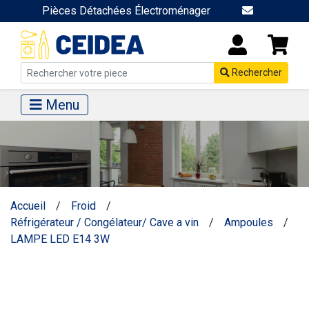
Pièces Détachées Électroménager
Rechercher
Menu
Accueil
/
Froid
/
Réfrigérateur / Congélateur/ Cave a vin
/
Ampoules
/
LAMPE LED E14 3W