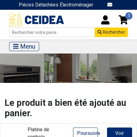
Pièces Détachées Électroménager
1
Rechercher
Menu
Le produit a bien été ajouté au
panier.
Platine de
Poursuivre
Voir
controle