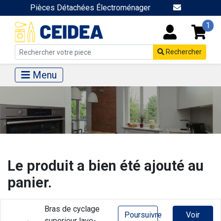
Pièces Détachées Électroménager
1
Rechercher
Menu
Le produit a bien été ajouté au
panier.
Bras de cyclage
Poursuivre
Voir
superieur lave-