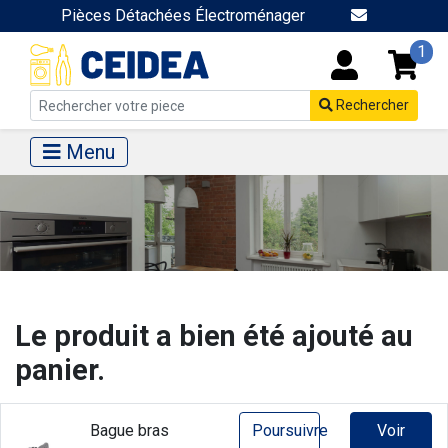
Pièces Détachées Électroménager
1
Rechercher
Menu
Le produit a bien été ajouté au
panier.
Bague bras
Poursuivre
Voir