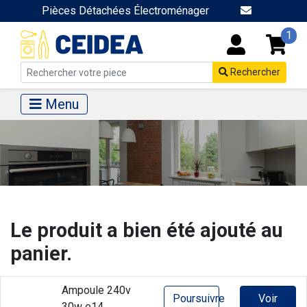
Pièces Détachées Électroménager
1
Rechercher
Menu
Le produit a bien été ajouté au
panier.
Ampoule 240v
Poursuivre
Voir
30w e14